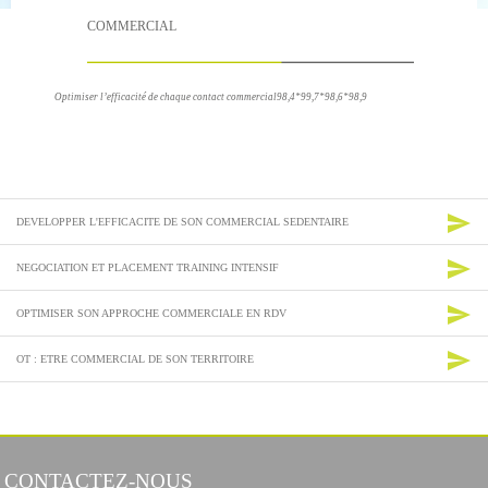
COMMERCIAL
Optimiser l’efficacité de chaque contact commercial98,4*99,7*98,6*98,9
send
DEVELOPPER L'EFFICACITE DE SON COMMERCIAL SEDENTAIRE
send
NEGOCIATION ET PLACEMENT TRAINING INTENSIF
send
OPTIMISER SON APPROCHE COMMERCIALE EN RDV
send
OT : ETRE COMMERCIAL DE SON TERRITOIRE
CONTACTEZ-NOUS