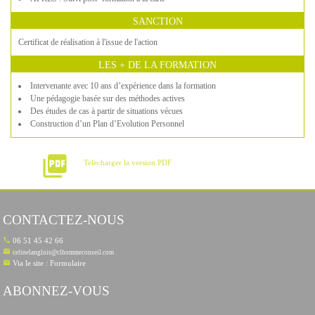
SANCTION
Certificat de réalisation à l'issue de l'action
LES + DE LA FORMATION
Intervenante avec 10 ans d’expérience dans la formation
Une pédagogie basée sur des méthodes actives
Des études de cas à partir de situations vécues
Construction d’un Plan d’Evolution Personnel
picture_as_pdf
Telecharger la version PDF
CONTACTEZ-NOUS
06 51 45 42 66
celinelanglois@clhommeconseil.com
Via le site : Formulaire
ABONNEZ-VOUS