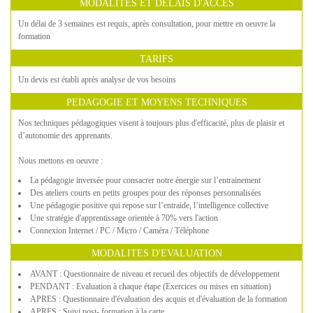
MODALITES ET DELAIS D'ACCES
Un délai de 3 semaines est requis, après consultation, pour mettre en oeuvre la
formation
TARIFS
Un devis est établi après analyse de vos besoins
PEDAGOGIE ET MOYENS TECHNIQUES
Nos techniques pédagogiques visent à toujours plus d'efficacité, plus de plaisir et
d’autonomie des apprenants.
Nous mettons en oeuvre :
La pédagogie inversée pour consacrer notre énergie sur l’entrainement
Des ateliers courts en petits groupes pour des réponses personnalisées
Une pédagogie positive qui repose sur l’entraide, l’intelligence collective
Une stratégie d'apprentissage orientée à 70% vers l'action
Connexion Internet / PC / Micro / Caméra / Téléphone
MODALITES D'EVALUATION
AVANT : Questionnaire de niveau et recueil des objectifs de développement
PENDANT : Evaluation à chaque étape (Exercices ou mises en situation)
APRES : Questionnaire d'évaluation des acquis et d'évaluation de la formation
APRES : Suivi post- formation à la carte