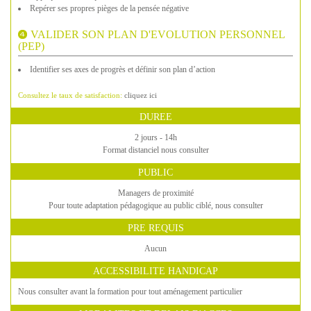
Repérer ses propres pièges de la pensée négative
VALIDER SON PLAN D'EVOLUTION PERSONNEL
(PEP)
Identifier ses axes de progrès et définir son plan d’action
Consultez le taux de satisfaction:
cliquez ici
DUREE
2 jours - 14h
Format distanciel nous consulter
PUBLIC
Managers de proximité
Pour toute adaptation pédagogique au public ciblé, nous consulter
PRE REQUIS
Aucun
ACCESSIBILITE HANDICAP
Nous consulter avant la formation pour tout aménagement particulier